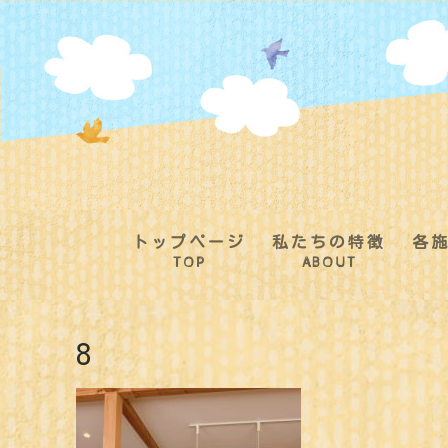
コ
ン
テ
ン
ツ
へ
ス
キ
ッ
プ
トップページ
私たちの特徴
各
TOP
ABOUT
8