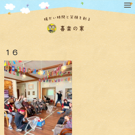
コ
ン
テ
ン
ツ
へ
ス
キ
１６
ッ
プ