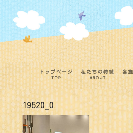
コ
ン
テ
ン
ツ
へ
ス
キ
ッ
プ
トップページ
私たちの特徴
各
TOP
ABOUT
19520_0