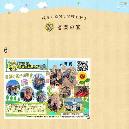
コ
ン
テ
ン
ツ
へ
ス
キ
6
ッ
プ