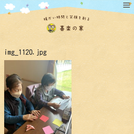
コ
ン
テ
ン
ツ
へ
ス
キ
img_1120.jpg
ッ
プ