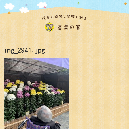
コ
ン
テ
ン
ツ
へ
ス
キ
img_2941.jpg
ッ
プ