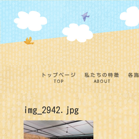
コ
ン
テ
ン
ツ
へ
ス
キ
ッ
プ
トップページ
私たちの特徴
各
TOP
ABOUT
img_2942.jpg