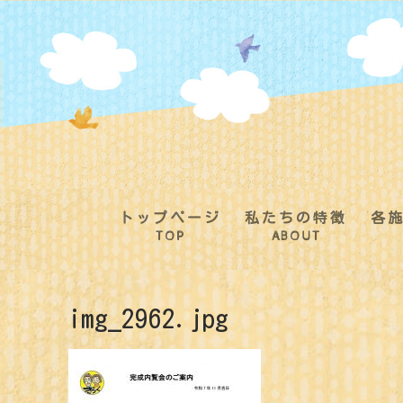
コ
ン
テ
ン
ツ
へ
ス
キ
ッ
プ
トップページ
私たちの特徴
各
TOP
ABOUT
img_2962.jpg