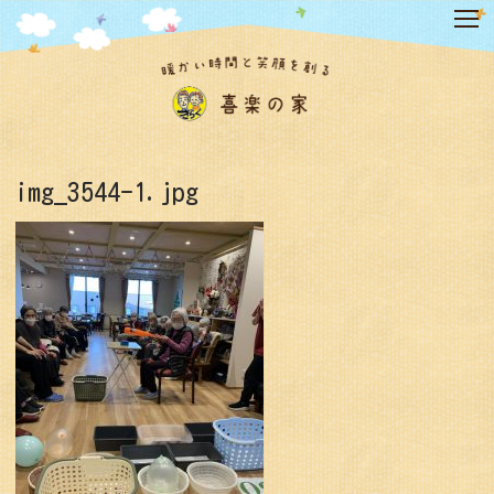
コ
ン
テ
ン
ツ
へ
ス
キ
img_3544-1.jpg
ッ
プ