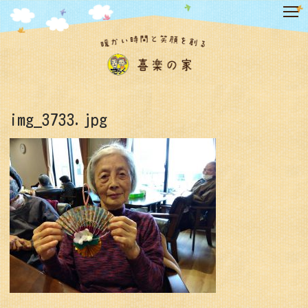
コ
ン
テ
ン
ツ
へ
ス
キ
img_3733.jpg
ッ
プ