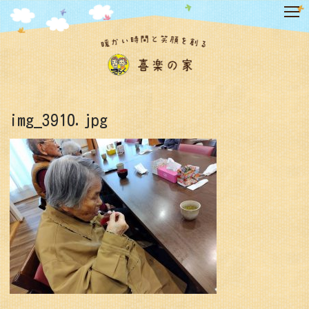
コ
ン
テ
ン
ツ
へ
ス
キ
img_3910.jpg
ッ
プ