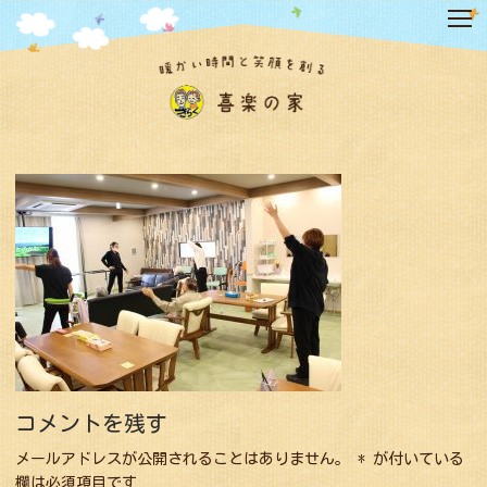
コ
ン
テ
ン
ツ
へ
ス
キ
ッ
プ
コメントを残す
メールアドレスが公開されることはありません。
*
が付いている
欄は必須項目です