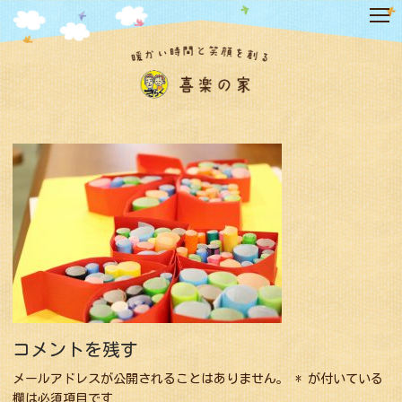
コ
ン
テ
ン
ツ
へ
ス
キ
ッ
プ
コメントを残す
メールアドレスが公開されることはありません。
*
が付いている
欄は必須項目です