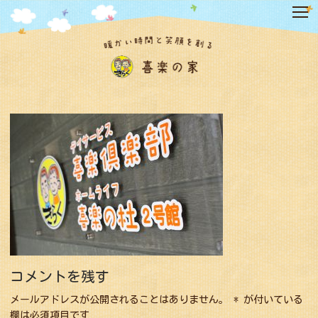
コ
ン
テ
ン
ツ
へ
ス
キ
ッ
プ
コメントを残す
メールアドレスが公開されることはありません。
*
が付いている
欄は必須項目です