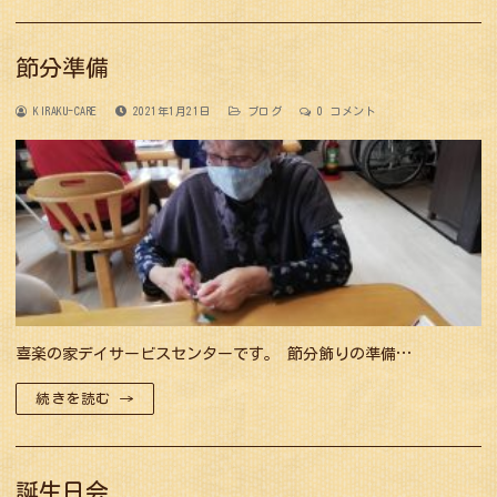
節分準備
KIRAKU-CARE
2021年1月21日
ブログ
0 コメント
喜楽の家デイサービスセンターです。 節分飾りの準備…
続きを読む →
誕生日会