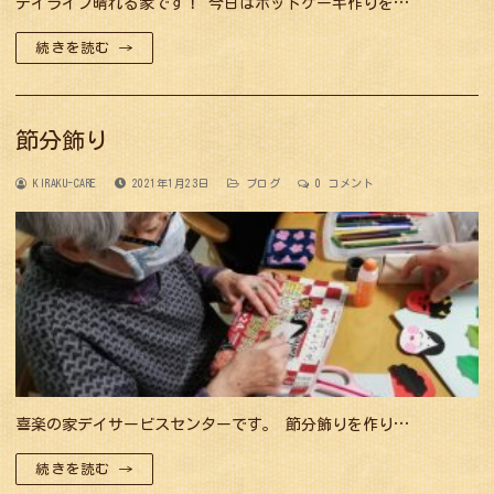
デイライフ晴れる家です！ 今日はホットケーキ作りを…
続きを読む →
節分飾り
KIRAKU-CARE
2021年1月23日
ブログ
0 コメント
喜楽の家デイサービスセンターです。 節分飾りを作り…
続きを読む →