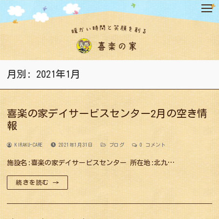
コ
ン
テ
ン
ツ
へ
ス
月別: 2021年1月
キ
ッ
プ
喜楽の家デイサービスセンター2月の空き情
報
KIRAKU-CARE
2021年1月31日
ブログ
0 コメント
施設名:喜楽の家デイサービスセンター 所在地:北九…
続きを読む →