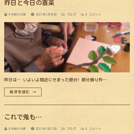
昨日と今日の喜楽
KIRAKU-CARE
2021年1月30日
ブログ
0 コメント
昨日は… いよいよ間近にせまった節分! 節分飾り作…
続きを読む →
これで鬼も…
KIRAKU-CARE
2021年1月27日
ブログ
0 コメント