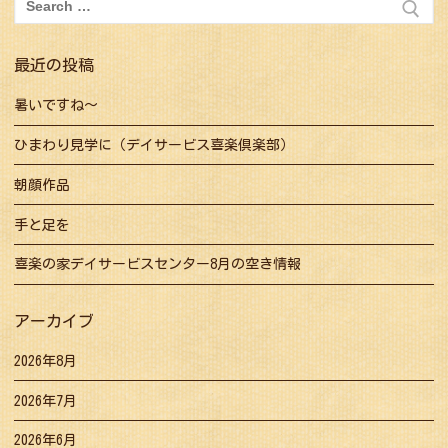
ー
索:
シ
ョ
最近の投稿
ン
暑いですね～
ひまわり見学に（デイサービス喜楽倶楽部）
朝顔作品
手と足を
喜楽の家デイサービスセンター8月の空き情報
アーカイブ
2026年8月
2026年7月
2026年6月