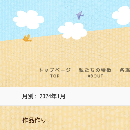
コ
ン
テ
ン
ツ
へ
ス
キ
ッ
プ
トップページ
私たちの特徴
各
TOP
ABOUT
月別: 2024年1月
作品作り