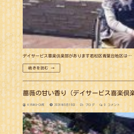
デイサービス喜楽俱楽部があります若松区青葉台地区は…
続きを読む →
薔薇の甘い香り（デイサービス喜楽倶
KIRAKU-CARE
2026年5月15日
ブログ
0 コメント