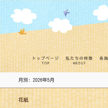
コ
ン
テ
ン
ツ
へ
ス
キ
ッ
プ
トップページ
私たちの特徴
各
TOP
ABOUT
月別: 2026年5月
花紙