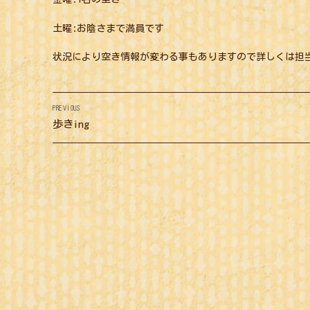
土曜:お陰さまで満員です
状況により空き情報が変わる事もありますので詳し
投
PREVIOUS
稿
Previous
歩きing
post:
ナ
ビ
ゲ
ー
シ
ョ
ン