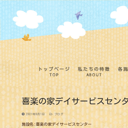
コ
ン
テ
ン
ツ
へ
ス
キ
ッ
プ
トップページ
私たちの特徴
各
TOP
ABOUT
喜楽の家デイサービスセンタ
2021年9月1日
ブログ
施設名:喜楽の家デイサービスセンター