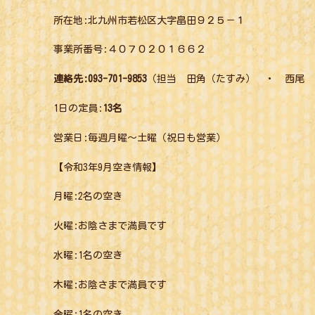
所在地:北九州市若松区大字畠田９２５－１
事業所番号:４０７０２０１６６２
連絡先:093-701-9853
（担当 田角（たすみ） ・ 西尾 
1日の定員:
13名
営業日:毎週月曜〜土曜（祝日も営業）
【令和3年9月空き情報】
月曜:2名の空き
火曜:お陰さまで満員です
水曜:1名の空き
木曜:お陰さまで満員です
金曜:1名の空き