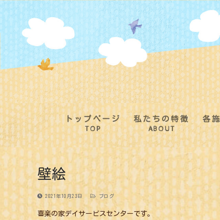
コ
ン
テ
ン
ツ
へ
ス
キ
ッ
プ
トップページ
私たちの特徴
各
TOP
ABOUT
壁絵
2021年10月23日
ブログ
喜楽の家デイサービスセンターです。