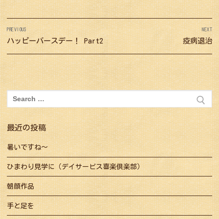
投
PREVIOUS
NEXT
稿
Previous
ハッピーバースデー！ Part2
Next
疫病退治
ナ
post:
post:
ビ
ゲ
ー
検
シ
索:
ョ
最近の投稿
ン
暑いですね～
ひまわり見学に（デイサービス喜楽倶楽部）
朝顔作品
手と足を