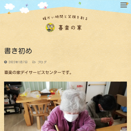
コ
ン
テ
ン
ツ
へ
ス
キ
書き初め
ッ
プ
2022年1月7日
ブログ
喜楽の家デイサービスセンターです。