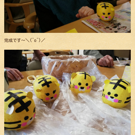
完成です〜＼(^o^)／