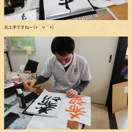
お上手ですね〜(*´∀｀*)