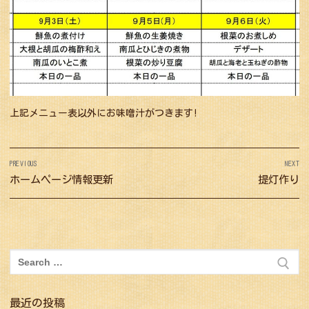
上記メニュー表以外にお味噌汁がつきます!
投
PREVIOUS
NEXT
稿
Previous
ホームページ情報更新
Next
提灯作り
ナ
post:
post:
ビ
ゲ
ー
検
シ
索:
ョ
最近の投稿