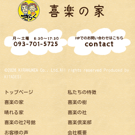
HPでのお問い合わせはこちら
月～土曜 8:30～17:30
contact
093-701-5725
©2026 KIRAKUKEA Co., Ltd.All rights reserved
Produced by
KITADESI
トップページ
私たちの特徴
喜楽の家
喜楽の樹
晴れる家
喜楽の社
喜楽の社2号館
喜楽倶楽部
お客様の声
会社概要