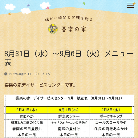
コ
ン
テ
ン
ツ
へ
ス
キ
8月31日（水）〜9月6日（火）メニュー
ッ
表
プ
2022年8月29日
ブログ
喜楽の家デイサービスセンターです。