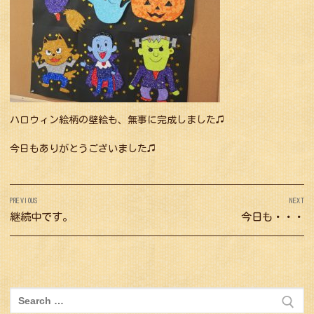
ハロウィン絵柄の壁絵も、無事に完成しました♫
今日もありがとうございました♫
投
PREVIOUS
NEXT
稿
Previous
継続中です。
Next
今日も・・・
ナ
post:
post:
ビ
ゲ
ー
検
シ
索: