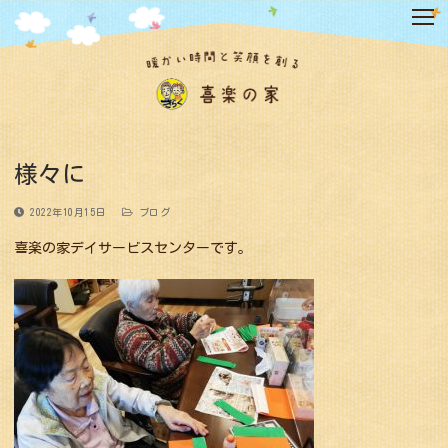
コ
ン
テ
ン
ツ
へ
ス
キ
様々に
ッ
プ
2022年10月15日
ブログ
喜楽の家デイサービスセンターです。