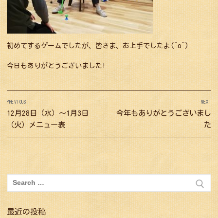
初めてするゲームでしたが、皆さま、お上手でしたよ(^o^)
今日もありがとうございました!
投
PREVIOUS
NEXT
稿
Previous
12月28日（水）〜1月3日
Next
今年もありがとうございまし
ナ
post:
post:
（火）メニュー表
た
ビ
ゲ
ー
シ
検
索:
ョ
ン
最近の投稿