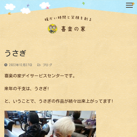
コ
ン
テ
ン
ツ
へ
ス
キ
うさぎ
ッ
プ
2022年12月27日
ブログ
喜楽の家デイサービスセンターです。
来年の干支は、うさぎ!
と、いうことで、うさぎの作品が続々出来上がってます!