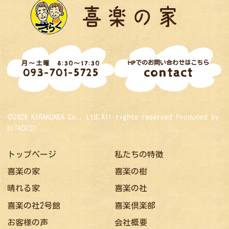
HPでのお問い合わせはこちら
月～土曜 8:30～17:30
contact
093-701-5725
©2026 KIRAKUKEA Co., Ltd.All rights reserved
Produced by
KITADESI
トップページ
私たちの特徴
喜楽の家
喜楽の樹
晴れる家
喜楽の社
喜楽の社2号館
喜楽倶楽部
お客様の声
会社概要