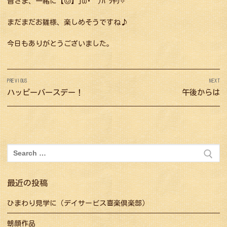
皆さま、一緒に【◎】]ω･´)ﾊﾟｼｬﾘ✧
まだまだお雛様、楽しめそうですね♪
今日もありがとうございました。
投
PREVIOUS
NEXT
稿
Previous
ハッピーバースデー！
Next
午後からは
ナ
post:
post:
ビ
ゲ
ー
検
シ
索:
ョ
最近の投稿
ン
ひまわり見学に（デイサービス喜楽倶楽部）
朝顔作品