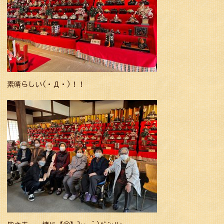
素晴らしい(・Д・)！！