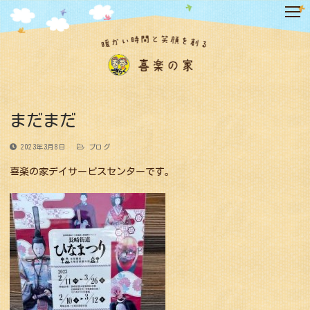
コ
ン
テ
ン
ツ
へ
ス
キ
まだまだ
ッ
プ
2023年3月8日
ブログ
喜楽の家デイサービスセンターです。