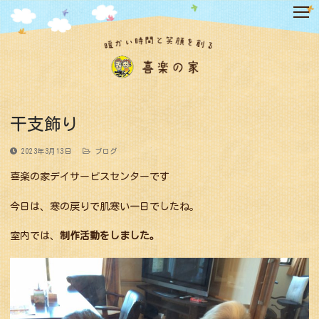
コ
ン
テ
ン
ツ
へ
ス
キ
干支飾り
ッ
プ
2023年3月13日
ブログ
喜楽の家デイサービスセンターです
今日は、寒の戻りで肌寒い一日でしたね。
室内では、
制作活動をしました。