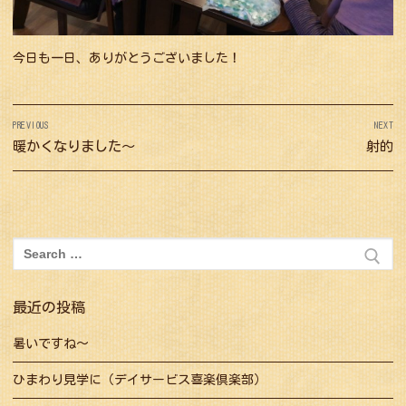
今日も一日、ありがとうございました！
投
PREVIOUS
NEXT
稿
Previous
暖かくなりました～
Next
射的
ナ
post:
post:
ビ
ゲ
ー
検
シ
索:
ョ
最近の投稿
ン
暑いですね～
ひまわり見学に（デイサービス喜楽倶楽部）