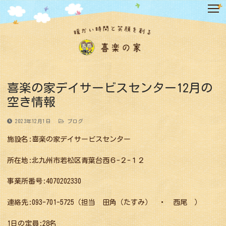
コ
ン
テ
ン
ツ
へ
ス
キ
喜楽の家デイサービスセンター12月の
ッ
空き情報
プ
2023年12月1日
ブログ
施設名:喜楽の家デイサービスセンター
所在地:北九州市若松区青葉台西６-２-１２
事業所番号:4070202330
連絡先:093-701-5725（担当 田角（たすみ） ・ 西尾 ）
1日の定員:28名