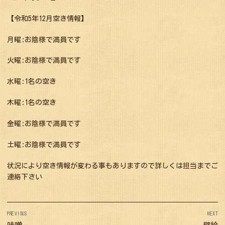
【令和5年12月空き情報】
月曜:お陰様で満員です
火曜:お陰様で満員です
水曜:1名の空き
木曜:1名の空き
金曜:お陰様で満員です
土曜:お陰様で満員です
状況により空き情報が変わる事もありますので詳しくは担当までご
連絡下さい
投
PREVIOUS
NEXT
稿
Previous
Next