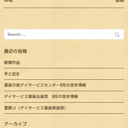
味噌
壁絵
ナ
post:
post:
ビ
ゲ
ー
検
シ
索:
ョ
最近の投稿
ン
朝顔作品
手と足を
喜楽の家デイサービスセンター8月の空き情報
デイサービス喜楽俱楽部 8月の空き情報
夏祭り（デイサービス喜楽倶楽部）
アーカイブ