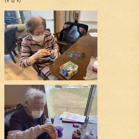
(*^ω^*)