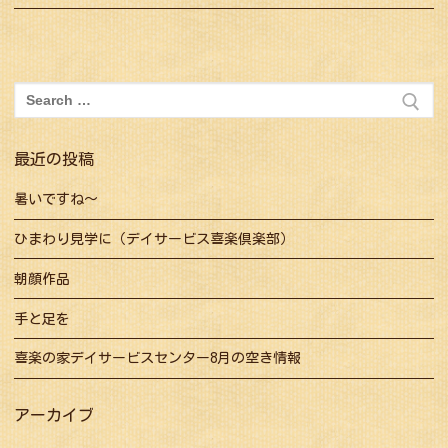
ナ
post:
post:
ビ
ゲ
ー
検
シ
索:
ョ
最近の投稿
ン
暑いですね～
ひまわり見学に（デイサービス喜楽倶楽部）
朝顔作品
手と足を
喜楽の家デイサービスセンター8月の空き情報
アーカイブ