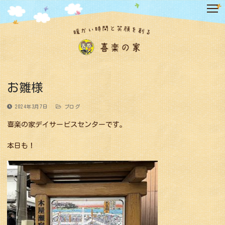
コ
ン
テ
ン
ツ
へ
ス
キ
お雛様
ッ
プ
2024年3月7日
ブログ
喜楽の家デイサービスセンターです。
本日も！