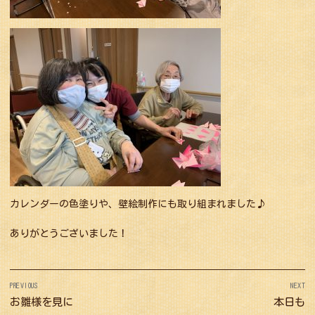
カレンダーの色塗りや、壁絵制作にも取り組まれました♪
ありがとうございました！
投
PREVIOUS
NEXT
稿
Previous
お雛様を見に
Next
本日も