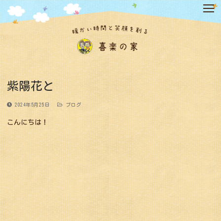
コ
ン
テ
ン
ツ
へ
ス
キ
紫陽花と
ッ
プ
2024年5月25日
ブログ
こんにちは！