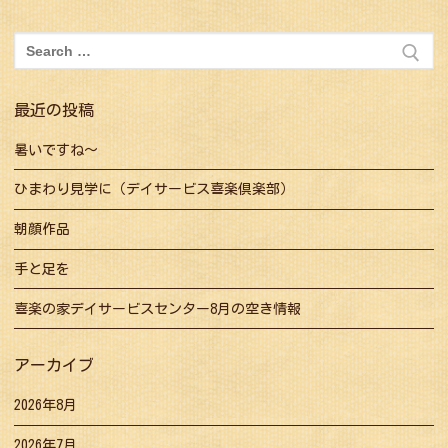
ゲ
ー
検
シ
索:
ョ
最近の投稿
ン
暑いですね～
ひまわり見学に（デイサービス喜楽倶楽部）
朝顔作品
手と足を
喜楽の家デイサービスセンター8月の空き情報
アーカイブ
2026年8月
2026年7月