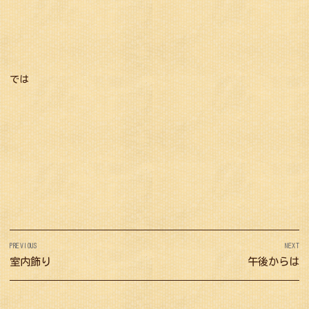
では
投
PREVIOUS
NEXT
稿
Previous
室内飾り
Next
午後からは
ナ
post:
post:
ビ