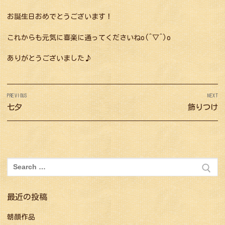
お誕生日おめでとうございます！
これからも元気に喜楽に通ってくださいねo(^▽^)o
ありがとうございました♪
投
PREVIOUS
NEXT
稿
Previous
七夕
Next
飾りつけ
ナ
post:
post:
ビ
ゲ
ー
検
シ
索:
ョ
最近の投稿
ン
朝顔作品