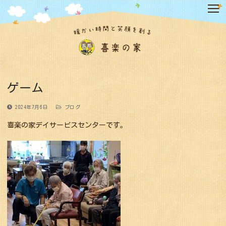
コ
ン
テ
ン
ツ
へ
ス
キ
ゲーム
ッ
プ
2024年7月6日
ブログ
喜楽の家デイサービスセンターです。