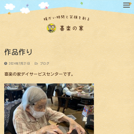
コ
ン
テ
ン
ツ
へ
ス
キ
作品作り
ッ
プ
2024年7月21日
ブログ
喜楽の家デイサービスセンターです。