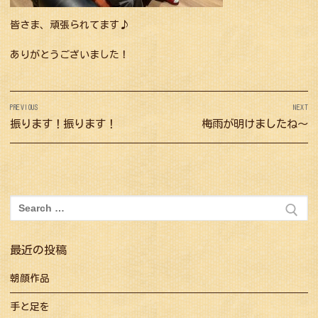
皆さま、頑張られてます♪
ありがとうございました！
投
PREVIOUS
NEXT
稿
Previous
振ります！振ります！
Next
梅雨が明けましたね～
ナ
post:
post:
ビ
ゲ
ー
検
シ
索:
ョ
最近の投稿
ン
朝顔作品
手と足を