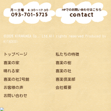
HPでのお問い合わせはこちら
月～土曜 8:30～17:30
contact
093-701-5725
©2026 KIRAKUKEA Co., Ltd.All rights reserved
Produced by
KITADESI
トップページ
私たちの特徴
喜楽の家
喜楽の樹
晴れる家
喜楽の社
喜楽の社2号館
喜楽倶楽部
お客様の声
会社概要
お問い合わせ