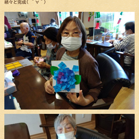
続々と完成( ＾∀＾)