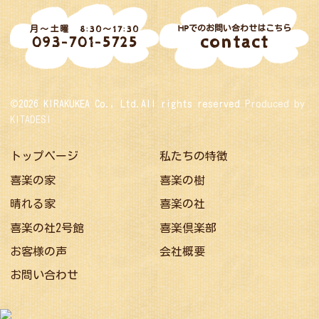
HPでのお問い合わせはこちら
月～土曜 8:30～17:30
contact
093-701-5725
©2026 KIRAKUKEA Co., Ltd.All rights reserved
Produced by
KITADESI
トップページ
私たちの特徴
喜楽の家
喜楽の樹
晴れる家
喜楽の社
喜楽の社2号館
喜楽倶楽部
お客様の声
会社概要
お問い合わせ