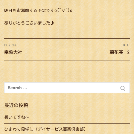
明日もお邪魔する予定ですo(^▽^)o
ありがとうございました♪
投
PREVIOUS
NEXT
稿
Previous
宗像大社
Next
菊花展 2
ナ
post:
post:
ビ
ゲ
ー
検
シ
索:
ョ
最近の投稿
ン
暑いですね～
ひまわり見学に（デイサービス喜楽倶楽部）