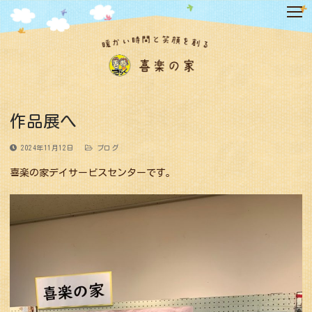
コ
ン
テ
ン
ツ
へ
ス
キ
作品展へ
ッ
プ
2024年11月12日
ブログ
喜楽の家デイサービスセンターです。