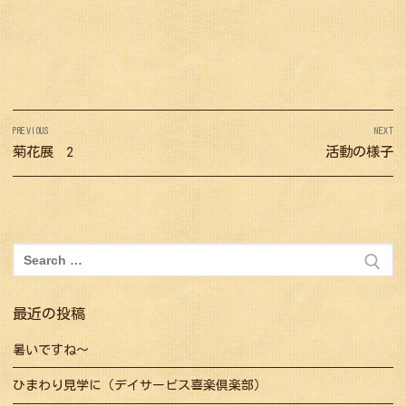
投
PREVIOUS
NEXT
稿
Previous
菊花展 2
Next
活動の様子
ナ
post:
post:
ビ
ゲ
ー
検
シ
索:
ョ
最近の投稿
ン
暑いですね～
ひまわり見学に（デイサービス喜楽倶楽部）