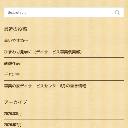
ゲ
ー
検
シ
索:
ョ
最近の投稿
ン
暑いですね～
ひまわり見学に（デイサービス喜楽倶楽部）
朝顔作品
手と足を
喜楽の家デイサービスセンター8月の空き情報
アーカイブ
2026年8月
2026年7月