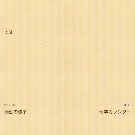
では
投
PREVIOUS
NEXT
稿
Previous
活動の様子
Next
習字カレンダー
ナ
post:
post:
ビ