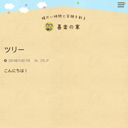
コ
ン
テ
ン
ツ
へ
ス
キ
ツリー
ッ
プ
2024年12月17日
ブログ
こんにちは！