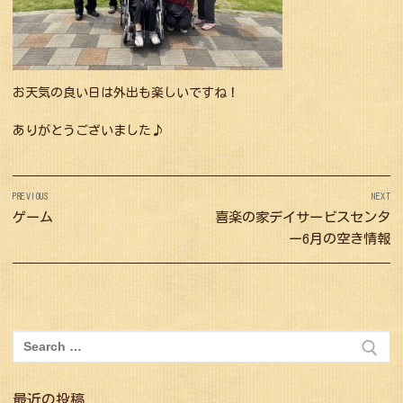
お天気の良い日は外出も楽しいですね！
ありがとうございました♪
投
PREVIOUS
NEXT
稿
Previous
ゲーム
Next
喜楽の家デイサービスセンタ
ナ
post:
post:
ー6月の空き情報
ビ
ゲ
ー
シ
検
索:
ョ
ン
最近の投稿