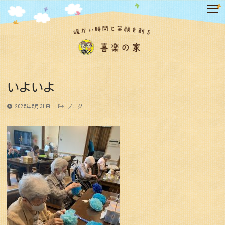
コ
ン
テ
ン
ツ
へ
ス
キ
いよいよ
ッ
プ
2025年5月31日
ブログ