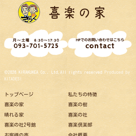
HPでのお問い合わせはこちら
月～土曜 8:30～17:30
contact
093-701-5725
©2026 KIRAKUKEA Co., Ltd.All rights reserved
Produced by
KITADESI
トップページ
私たちの特徴
喜楽の家
喜楽の樹
晴れる家
喜楽の社
喜楽の社2号館
喜楽倶楽部
お客様の声
会社概要