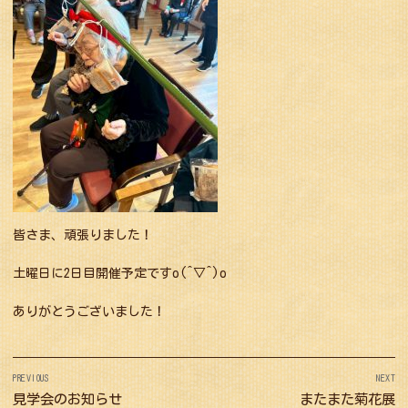
皆さま、頑張りました！
土曜日に2日目開催予定ですo(^▽^)o
ありがとうございました！
投
PREVIOUS
NEXT
稿
Previous
見学会のお知らせ
Next
またまた菊花展