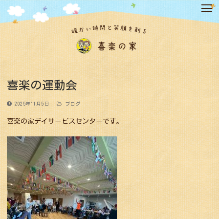
コ
ン
テ
ン
ツ
へ
ス
キ
喜楽の運動会
ッ
プ
2025年11月5日
ブログ
喜楽の家デイサービスセンターです。