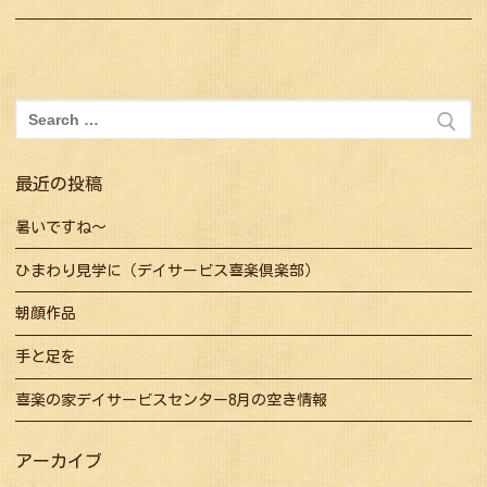
ナ
post:
post:
ビ
ゲ
ー
検
シ
索:
ョ
最近の投稿
ン
暑いですね～
ひまわり見学に（デイサービス喜楽倶楽部）
朝顔作品
手と足を
喜楽の家デイサービスセンター8月の空き情報
アーカイブ