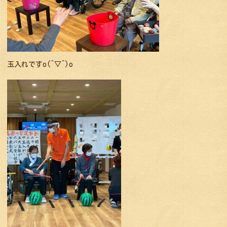
玉入れですo(^▽^)o