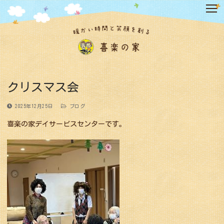
コ
ン
テ
ン
ツ
へ
ス
キ
クリスマス会
ッ
プ
2025年12月25日
ブログ
喜楽の家デイサービスセンターです。