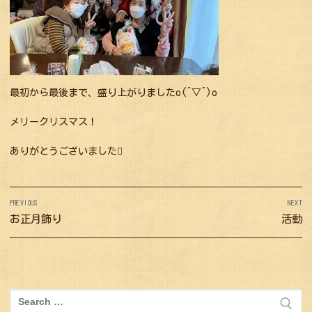
最初から最後まで、盛り上がりましたo(^▽^)o
メリークリスマス！
ありがとうございました
投
PREVIOUS
NEXT
稿
Previous
お正月飾り
Next
活動
ナ
post:
post:
ビ
ゲ
ー
検
索: