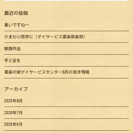
シ
ョ
最近の投稿
ン
暑いですね～
ひまわり見学に（デイサービス喜楽倶楽部）
朝顔作品
手と足を
喜楽の家デイサービスセンター8月の空き情報
アーカイブ
2026年8月
2026年7月
2026年6月