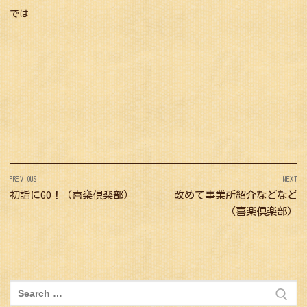
では
投
PREVIOUS
NEXT
稿
Previous
初詣にGO！（喜楽倶楽部）
Next
改めて事業所紹介などなど
ナ
post:
post:
（喜楽倶楽部）
ビ
ゲ
ー
シ
検
索: