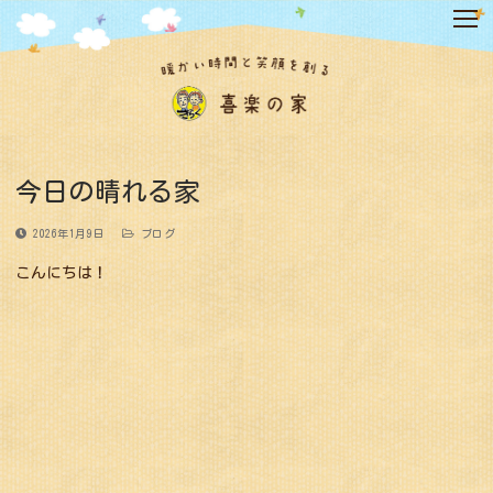
コ
ン
テ
ン
ツ
へ
ス
キ
今日の晴れる家
ッ
プ
2026年1月9日
ブログ
こんにちは！