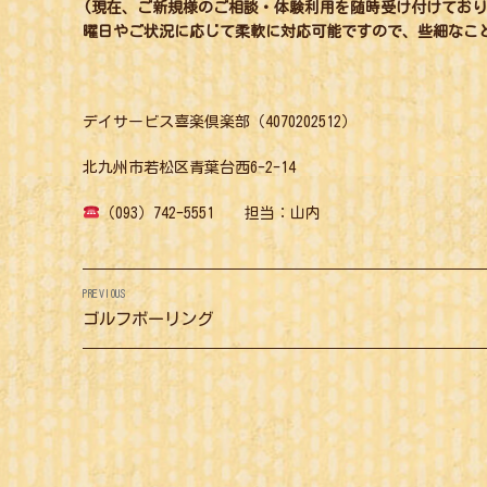
(現在、ご新規様のご相談・体験利用を随時受け付けてお
曜日やご状況に応じて柔軟に対応可能ですので、些細なこ
デイサービス喜楽倶楽部（4070202512）
北九州市若松区青葉台西6-2-14
（093）742-5551 担当：山内
投
PREVIOUS
稿
Previous
ゴルフボーリング
post:
ナ
ビ
ゲ
ー