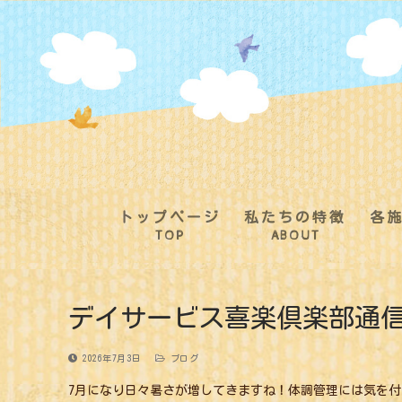
コ
ン
テ
ン
ツ
へ
ス
キ
ッ
プ
トップページ
私たちの特徴
各
TOP
ABOUT
デイサービス喜楽倶楽部通
2026年7月3日
ブログ
7月になり日々暑さが増してきますね！体調管理には気を付