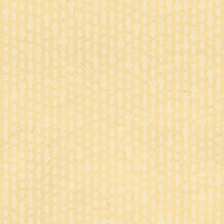
シ
ョ
ン