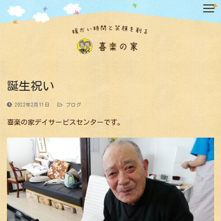
コ
ン
テ
ン
ツ
へ
ス
キ
誕生祝い
ッ
プ
2022年2月11日
ブログ
喜楽の家デイサービスセンターです。