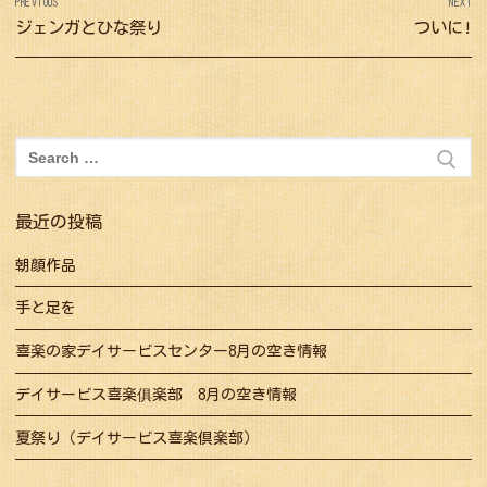
PREVIOUS
NEXT
稿
Previous
ジェンガとひな祭り
Next
ついに!
ナ
post:
post:
ビ
ゲ
ー
検
シ
索:
ョ
最近の投稿
ン
朝顔作品
手と足を
喜楽の家デイサービスセンター8月の空き情報
デイサービス喜楽俱楽部 8月の空き情報
夏祭り（デイサービス喜楽倶楽部）