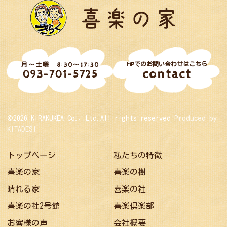
HPでのお問い合わせはこちら
月～土曜 8:30～17:30
contact
093-701-5725
©2026 KIRAKUKEA Co., Ltd.All rights reserved
Produced by
KITADESI
トップページ
私たちの特徴
喜楽の家
喜楽の樹
晴れる家
喜楽の社
喜楽の社2号館
喜楽倶楽部
お客様の声
会社概要