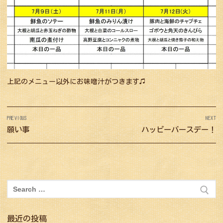
上記のメニュー以外にお味噌汁がつきます♫
投
PREVIOUS
NEXT
稿
Previous
願い事
Next
ハッピーバースデー！
ナ
post:
post:
ビ
ゲ
ー
検
シ
索:
ョ
最近の投稿