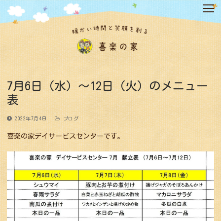
コ
ン
テ
ン
ツ
へ
ス
キ
7月6日（水）〜12日（火）のメニュー
ッ
表
プ
2022年7月4日
ブログ
喜楽の家デイサービスセンターです。