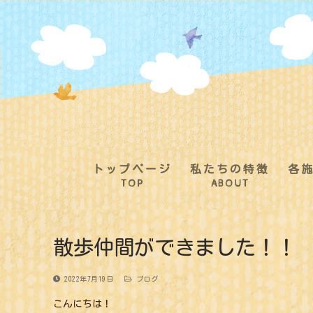
コ
ン
テ
ン
ツ
へ
ス
キ
ッ
プ
トップページ
私たちの特徴
各
TOP
ABOUT
散歩仲間ができました！！
2022年7月19日
ブログ
こんにちは！