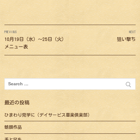
投
PREVIOUS
NEXT
稿
Previous
10月19日（水）〜25日（火）
Next
狙い撃ち
ナ
post:
post:
メニュー表
ビ
ゲ
ー
シ
検
索:
ョ
ン
最近の投稿
ひまわり見学に（デイサービス喜楽倶楽部）
朝顔作品
手と足を