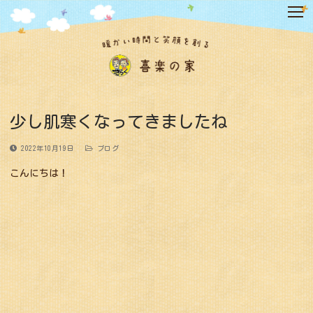
コ
ン
テ
ン
ツ
へ
ス
キ
少し肌寒くなってきましたね
ッ
プ
2022年10月19日
ブログ
こんにちは！