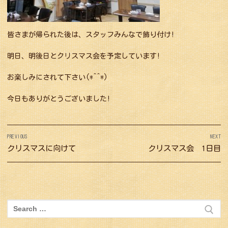
皆さまが帰られた後は、スタッフみんなで飾り付け!
明日、明後日とクリスマス会を予定しています!
お楽しみにされて下さい(*^^*)
今日もありがとうございました!
投
PREVIOUS
NEXT
稿
Previous
クリスマスに向けて
Next
クリスマス会 1日目
ナ
post:
post:
ビ
ゲ
ー
検
シ
索: