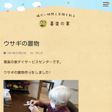
コ
ン
テ
ン
ツ
へ
ス
キ
ウサギの置物
ッ
プ
2022年12月22日
ブログ
喜楽の家デイサービスセンターです。
ウサギの置物作りをしました!