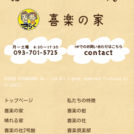
HPでのお問い合わせはこちら
月～土曜 8:30～17:30
contact
093-701-5725
©2026 KIRAKUKEA Co., Ltd.All rights reserved
Produced by
KITADESI
トップページ
私たちの特徴
喜楽の家
喜楽の樹
晴れる家
喜楽の社
喜楽の社2号館
喜楽倶楽部