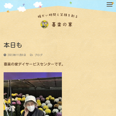
コ
ン
テ
ン
ツ
へ
ス
キ
本日も
ッ
プ
2023年11月8日
ブログ
喜楽の家デイサービスセンターです。