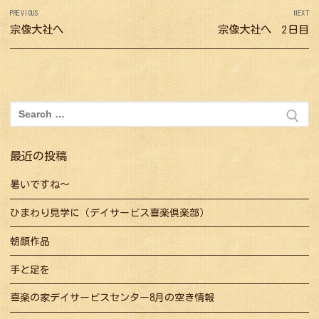
投
PREVIOUS
NEXT
稿
Previous
宗像大社へ
Next
宗像大社へ 2日目
ナ
post:
post:
ビ
ゲ
ー
検
シ
索:
ョ
最近の投稿
ン
暑いですね～
ひまわり見学に（デイサービス喜楽倶楽部）
朝顔作品
手と足を
喜楽の家デイサービスセンター8月の空き情報