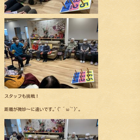
スタッフも挑戦！
距離が微妙〜に遠いです｡ﾟ(ﾟ´ω`ﾟ)ﾟ｡