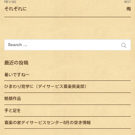
PREVIOUS
NEXT
稿
Previous
それぞれに
Nex
梅
ナ
post:
pos
ビ
ゲ
ー
検
シ
索:
ョ
最近の投稿
ン
暑いですね～
ひまわり見学に（デイサービス喜楽倶楽部）
朝顔作品
手と足を
喜楽の家デイサービスセンター8月の空き情報