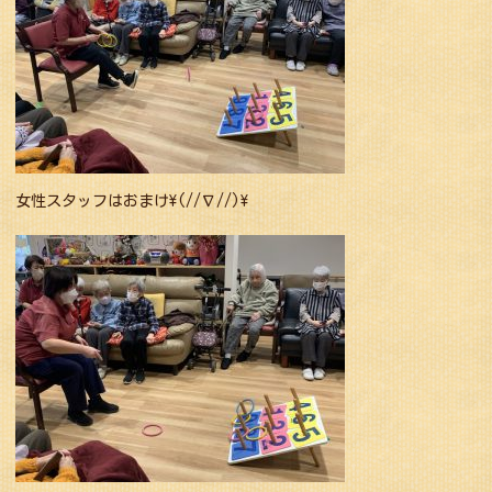
女性スタッフはおまけ\(//∇//)\