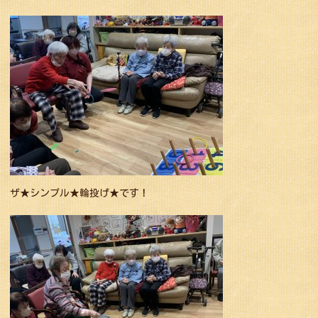
ザ★シンプル★輪投げ★です！