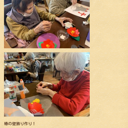
椿の壁飾り作り！