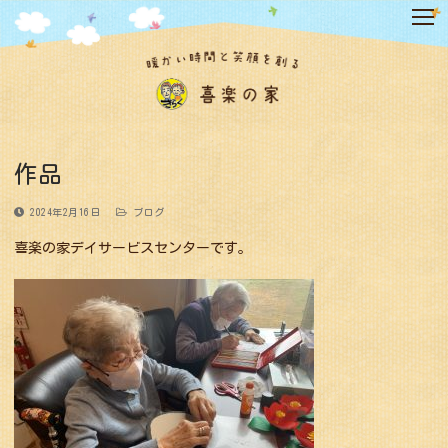
コ
ン
テ
ン
ツ
へ
ス
キ
作品
ッ
プ
2024年2月16日
ブログ
喜楽の家デイサービスセンターです。