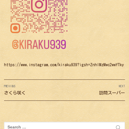
https://www.instagram.com/kiraku939?igsh=ZnhlMzMwc2wwYTky
投
PREVIOUS
NEXT
稿
Previous
さくら咲く
Next
訪問スーパー
ナ
post:
post:
ビ
ゲ
ー
検