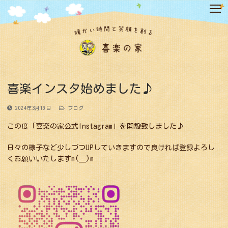
コ
ン
テ
ン
ツ
へ
ス
キ
喜楽インスタ始めました♪
ッ
プ
2024年3月16日
ブログ
この度「喜楽の家公式Instagram」を開設致しました♪
日々の様子など少しづつUPしていきますので良ければ登録よろし
くお願いいたしますm(__)m