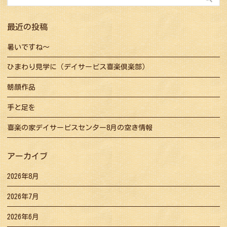
シ
索:
ョ
最近の投稿
ン
暑いですね～
ひまわり見学に（デイサービス喜楽倶楽部）
朝顔作品
手と足を
喜楽の家デイサービスセンター8月の空き情報
アーカイブ
2026年8月
2026年7月
2026年6月