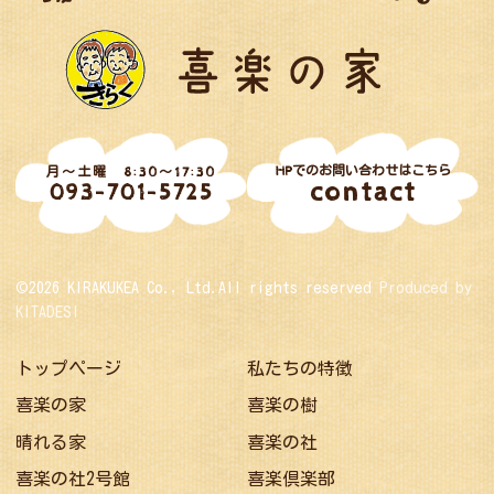
HPでのお問い合わせはこちら
月～土曜 8:30～17:30
contact
093-701-5725
©2026 KIRAKUKEA Co., Ltd.All rights reserved
Produced by
KITADESI
トップページ
私たちの特徴
喜楽の家
喜楽の樹
晴れる家
喜楽の社
喜楽の社2号館
喜楽倶楽部