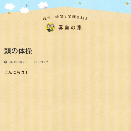
コ
ン
テ
ン
ツ
へ
ス
キ
頭の体操
ッ
プ
2024年3月23日
ブログ
こんにちは！