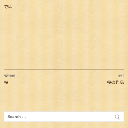
では
投
PREVIOUS
NEXT
稿
Previous
桜
Next
桜の作品
ナ
post:
post:
ビ
ゲ
ー
検
シ
索: