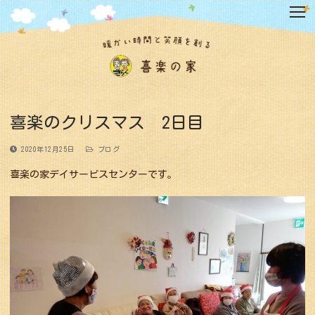
コ
ン
テ
ン
ツ
へ
ス
キ
喜楽のクリスマス 2日目
ッ
プ
2020年12月25日
ブログ
喜楽の家デイサービスセンターです。