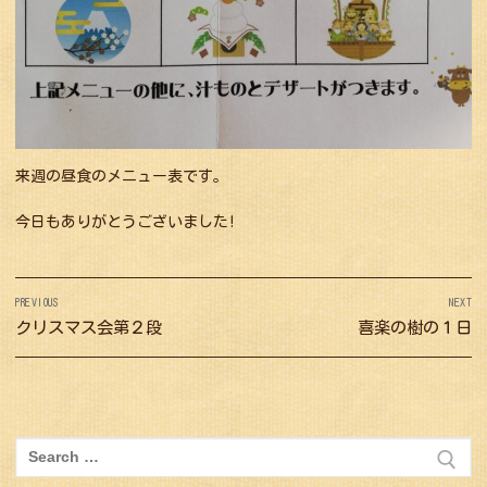
来週の昼食のメニュー表です。
今日もありがとうございました!
投
PREVIOUS
NEXT
稿
Previous
クリスマス会第２段
Next
喜楽の樹の１日
ナ
post:
post:
ビ
ゲ
ー
検
シ
索: