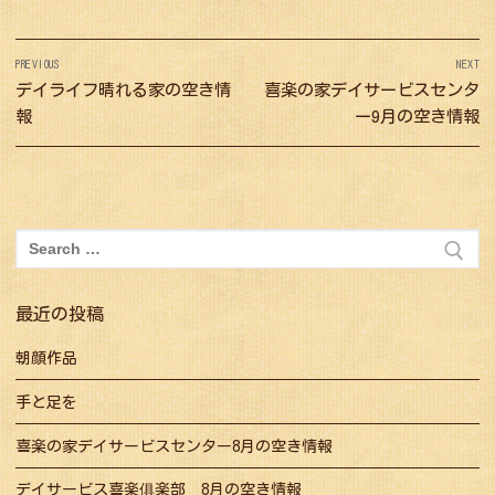
投
PREVIOUS
NEXT
稿
Previous
デイライフ晴れる家の空き情
Next
喜楽の家デイサービスセンタ
ナ
post:
post:
報
ー9月の空き情報
ビ
ゲ
ー
シ
検
索:
ョ
ン
最近の投稿
朝顔作品
手と足を
喜楽の家デイサービスセンター8月の空き情報
デイサービス喜楽俱楽部 8月の空き情報