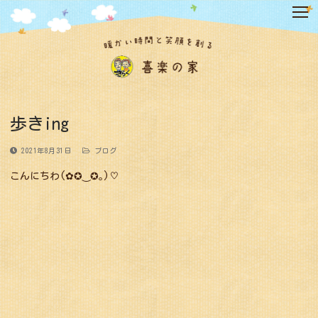
コ
ン
テ
ン
ツ
へ
ス
キ
歩きing
ッ
プ
2021年8月31日
ブログ
こんにちわ(✿✪‿✪｡)♡