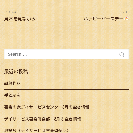
投
PREVIOUS
NEXT
稿
Previous
見本を見ながら
Next
ハッピーバースデー
ナ
post:
post:
ビ
ゲ
ー
検
シ
索:
ョ
最近の投稿
ン
朝顔作品
手と足を
喜楽の家デイサービスセンター8月の空き情報
デイサービス喜楽俱楽部 8月の空き情報
夏祭り（デイサービス喜楽倶楽部）