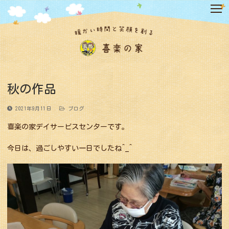
コ
ン
テ
ン
ツ
へ
ス
キ
秋の作品
ッ
プ
2021年9月11日
ブログ
喜楽の家デイサービスセンターです。
今日は、過ごしやすい一日でしたね^_^